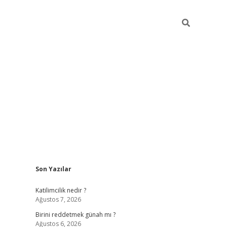
Sidebar
Son Yazılar
ilbet giriş
https://betexpergiris.casino/
betexpe
Katilimcilik nedir ?
Ağustos 7, 2026
Birini reddetmek günah mı ?
Ağustos 6, 2026