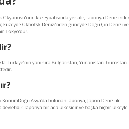
da?
fik Okyanusu’nun kuzeybatısında yer alır; Japonya Denizi’nde
a; kuzeyde Okhotsk Denizi’nden güneyde Doğu Çin Denizi ve
hir Tokyo’dur.
ir?
la Türkiye’nin yanı sıra Bulgaristan, Yunanistan, Gürcistan,
tedir.
ır?
 KonumDoğu Asya’da bulunan Japonya, Japon Denizi ile
evletidir. Japonya bir ada ülkesidir ve başka hiçbir ülkeyle