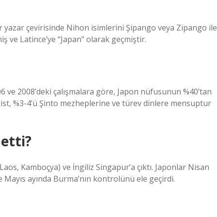
ir yazar çevirisinde Nihon isimlerini Şipango veya Zipango ile
iş ve Latince’ye “Japan” olarak geçmiştir.
006 ve 2008’deki çalışmalara göre, Japon nüfusunun %40’tan
dist, %3-4’ü Şinto mezheplerine ve türev dinlere mensuptur
etti?
, Laos, Kamboçya) ve İngiliz Singapur’a çıktı. Japonlar Nisan
 ve Mayıs ayında Burma’nın kontrolünü ele geçirdi.