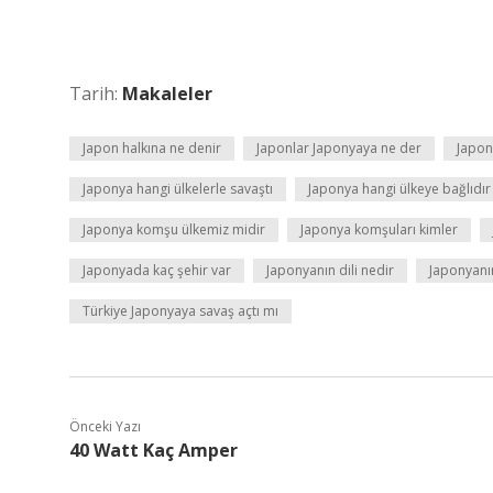
Tarih:
Makaleler
Japon halkına ne denir
Japonlar Japonyaya ne der
Japon
Japonya hangi ülkelerle savaştı
Japonya hangi ülkeye bağlıdır
Japonya komşu ülkemiz midir
Japonya komşuları kimler
Japonyada kaç şehir var
Japonyanın dili nedir
Japonyanın
Türkiye Japonyaya savaş açtı mı
Önceki Yazı
40 Watt Kaç Amper