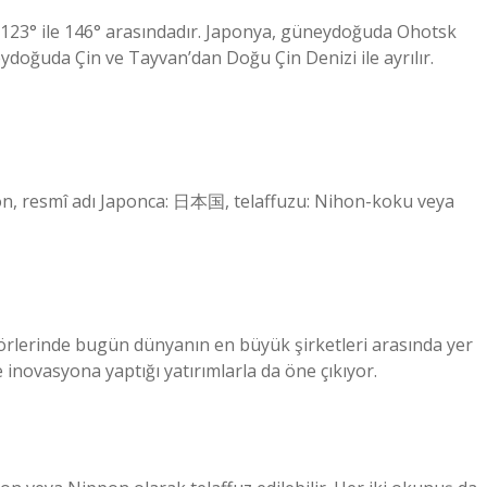
e 123° ile 146° arasındadır. Japonya, güneydoğuda Ohotsk
doğuda Çin ve Tayvan’dan Doğu Çin Denizi ile ayrılır.
on, resmî adı Japonca: 日本国, telaffuzu: Nihon-koku veya
törlerinde bugün dünyanın en büyük şirketleri arasında yer
inovasyona yaptığı yatırımlarla da öne çıkıyor.