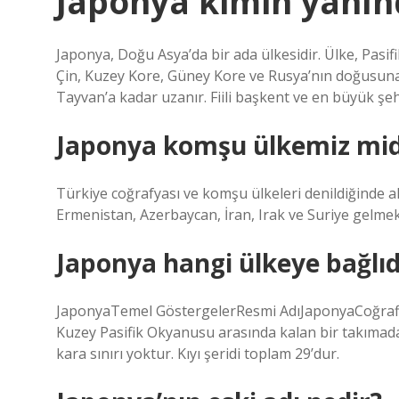
Japonya kimin yanın
Japonya, Doğu Asya’da bir ada ülkesidir. Ülke, Pasi
Çin, Kuzey Kore, Güney Kore ve Rusya’nın doğusun
Tayvan’a kadar uzanır. Fiili başkent ve en büyük şe
Japonya komşu ülkemiz mid
Türkiye coğrafyası ve komşu ülkeleri denildiğinde ak
Ermenistan, Azerbaycan, İran, Irak ve Suriye gelmek
Japonya hangi ülkeye bağlıd
JaponyaTemel GöstergelerResmi AdıJaponyaCoğrafi
Kuzey Pasifik Okyanusu arasında kalan bir takımada d
kara sınırı yoktur. Kıyı şeridi toplam 29’dur.