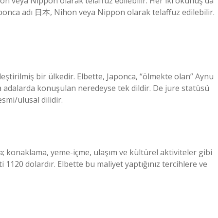
 veya Nippon olarak telaffuz edilebilir. Her iki okunuş da
ponca adı 日本, Nihon veya Nippon olarak telaffuz edilebilir.
irilmiş bir ülkedir. Elbette, Japonca, “ölmekte olan” Aynu
adalarda konuşulan neredeyse tek dildir. De jure statüsü
smi/ulusal dilidir.
 konaklama, yeme-içme, ulaşım ve kültürel aktiviteler gibi
 1120 dolardır. Elbette bu maliyet yaptığınız tercihlere ve