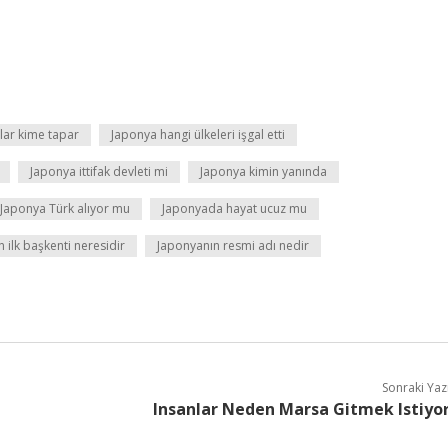
lar kime tapar
Japonya hangi ülkeleri işgal etti
Japonya ittifak devleti mi
Japonya kimin yanında
Japonya Türk alıyor mu
Japonyada hayat ucuz mu
 ilk başkenti neresidir
Japonyanın resmi adı nedir
Sonraki Yaz
Insanlar Neden Marsa Gitmek Istiyo