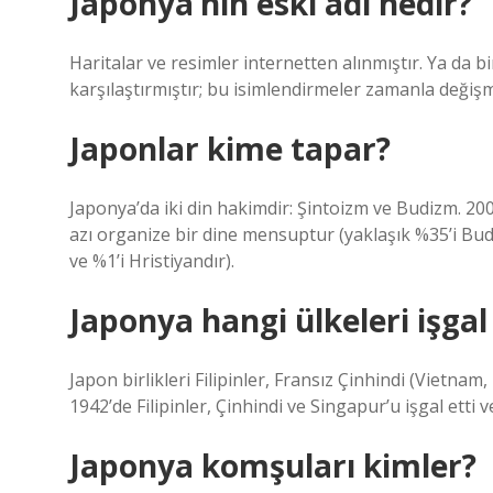
Japonya’nın eski adı nedir?
Haritalar ve resimler internetten alınmıştır. Ya da b
karşılaştırmıştır; bu isimlendirmeler zamanla değişm
Japonlar kime tapar?
Japonya’da iki din hakimdir: Şintoizm ve Budizm. 2
azı organize bir dine mensuptur (yaklaşık %35’i Bu
ve %1’i Hristiyandır).
Japonya hangi ülkeleri işgal 
Japon birlikleri Filipinler, Fransız Çinhindi (Vietnam
1942’de Filipinler, Çinhindi ve Singapur’u işgal etti
Japonya komşuları kimler?