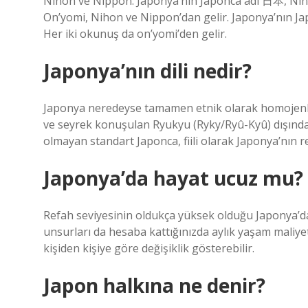
Nihon ve Nippon. Japonya’nın Japonca adı 日本, Nihon
On’yomi, Nihon ve Nippon’dan gelir. Japonya’nın Ja
Her iki okunuş da on’yomi’den gelir.
Japonya’nın dili nedir?
Japonya neredeyse tamamen etnik olarak homojenleşt
ve seyrek konuşulan Ryukyu (Ryky/Ryû-Kyû) dışında 
olmayan standart Japonca, fiili olarak Japonya’nın re
Japonya’da hayat ucuz mu?
Refah seviyesinin oldukça yüksek olduğu Japonya’da;
unsurları da hesaba kattığınızda aylık yaşam maliyeti
kişiden kişiye göre değişiklik gösterebilir.
Japon halkına ne denir?