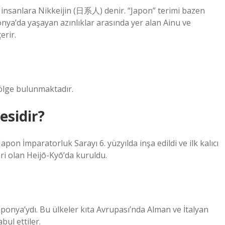
insanlara Nikkeijin (日系人) denir. “Japon” terimi bazen
onya’da yaşayan azınlıklar arasında yer alan Ainu ve
erir.
 bölge bulunmaktadır.
esidir?
apon İmparatorluk Sarayı 6. yüzyılda inşa edildi ve ilk kalıcı
ri olan Heijō-Kyō’da kuruldu.
Japonya’ydı. Bu ülkeler kıta Avrupası’nda Alman ve İtalyan
bul ettiler.