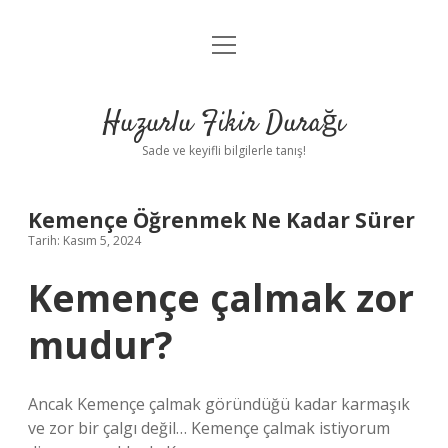
menüyü
Anasayfa
aç
Gizlilik Politikası
Huzurlu Fikir Durağı
Yasal Uyarı
Sade ve keyifli bilgilerle tanış!
Hakkımızda
Kemençe Öğrenmek Ne Kadar Sürer
Tarih: Kasım 5, 2024
Kemençe çalmak zor
mudur?
Ancak Kemençe çalmak göründüğü kadar karmaşık
ve zor bir çalgı değil… Kemençe çalmak istiyorum