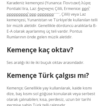
Karadeniz kemençesi (Yunanca: Ποντιακή λύρα;
Pontiakí lira, Laz: ჭილილი; Çilili, Ermenice: քքրִֶ֡־
քքքքքքքքքִֶ֡־ָքքִք քքքքքքִքִ־־־־, Çilili) veya Laz
kemençesi, Yunanistan ve Türkiye’de kullanılan telli
bir müzik aletidir. Genellikle dördüncü aralıklarla B-
E-A olarak ayarlanmış üç teli vardır. Pontus
Rumlarının önde gelen müzik aletidir.
Kemençe kaç oktav?
Ses aralığı iki ile iki buçuk oktav arasındadır.
Kemençe Türk çalgısı mı?
Kemençe; Genellikle yay kullanılarak, kaide kısmı
dize, baş kısmı sol göğüse konularak veya serbest
olarak çalınabilen; kısa, perdesiz, uzun bir tarihi
geçmişe sahip Türk telli çalgısıdır.