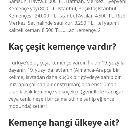
Samsun, Havza. 6.000 TL. Batman, Merkez. …yepyeni
Kemençe yayı 800 TL. İstanbul, Beşiktaşİstanbul
Kemençesi. 24.000 TL. İstanbul Avcılar. 4.500 TL. Rize,
Merkez. Set halinde satılıktır. 3.250 TL. …el yapımı
kaliteli keman. 8.500 TL. …Laz Kemençe. 2.
Kaç çeşit kemençe vardır?
Türkiye’de üç çeşit kemençe vardır. İlk tip 19. yüzyıla
dayanır. 19. yüzyılda lavtanın (Almanca-Arapça bir
kelime, lavtadan daha küçük bir gövdeye sahip bir
mızrapla çalınan bir enstrüman) ana enstrümanı
olan klasik kemençe ve köçekçe (genellikle karcığar
veya canlı, neşeli bir çalma stiline sahip eğlence
modunda) setleri.
Kemençe hangi ülkeye ait?