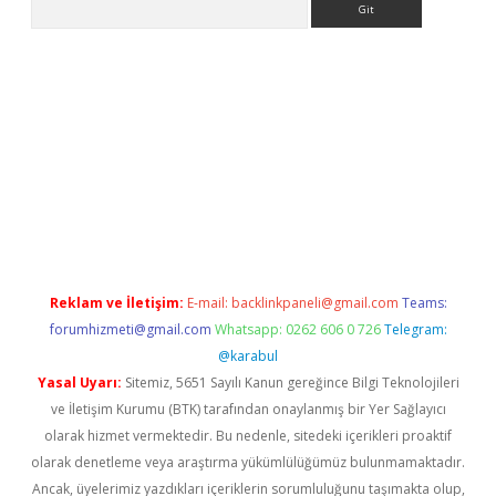
ir.net
Reklam ve İletişim:
E-mail:
backlinkpaneli@gmail.com
Teams:
forumhizmeti@gmail.com
Whatsapp: 0262 606 0 726
Telegram:
@karabul
Yasal Uyarı:
Sitemiz, 5651 Sayılı Kanun gereğince Bilgi Teknolojileri
ve İletişim Kurumu (BTK) tarafından onaylanmış bir Yer Sağlayıcı
olarak hizmet vermektedir. Bu nedenle, sitedeki içerikleri proaktif
olarak denetleme veya araştırma yükümlülüğümüz bulunmamaktadır.
Ancak, üyelerimiz yazdıkları içeriklerin sorumluluğunu taşımakta olup,