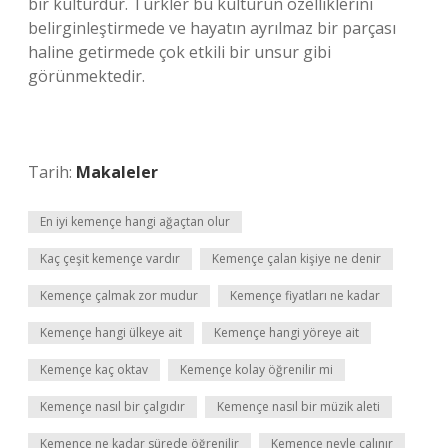
bir kültürdür. Türkler bu kültürün özelliklerini
belirginleştirmede ve hayatın ayrılmaz bir parçası
haline getirmede çok etkili bir unsur gibi
görünmektedir.
Tarih:
Makaleler
En iyi kemençe hangi ağaçtan olur
Kaç çeşit kemençe vardır
Kemençe çalan kişiye ne denir
Kemençe çalmak zor mudur
Kemençe fiyatları ne kadar
Kemençe hangi ülkeye ait
Kemençe hangi yöreye ait
Kemençe kaç oktav
Kemençe kolay öğrenilir mi
Kemençe nasıl bir çalgıdır
Kemençe nasıl bir müzik aleti
Kemençe ne kadar sürede öğrenilir
Kemençe neyle çalınır