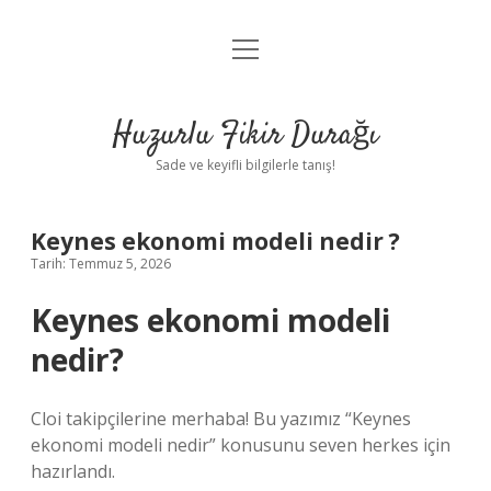
menüyü
Anasayfa
aç
Gizlilik Politikası
Huzurlu Fikir Durağı
Yasal Uyarı
Sade ve keyifli bilgilerle tanış!
Hakkımızda
Keynes ekonomi modeli nedir ?
Tarih: Temmuz 5, 2026
Keynes ekonomi modeli
nedir?
Cloi takipçilerine merhaba! Bu yazımız “Keynes
ekonomi modeli nedir” konusunu seven herkes için
hazırlandı.