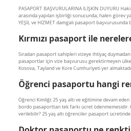
PASAPORT BAŞVURULARINA İLİŞKİN DUYURU Hakimler v
arasında yapılan işbirliği sonucunda, halen görev 
YEŞİL ve HİZMET damgalı pasaport başvurusunda bul
Kırmızı pasaport ile nerelere
Sıradan pasaport sahipleri vizeye ihtiyaç duymadan ya
pasaportlar için vize başvurusu gerektirmeyen ülk
Kosova, Tayland ve Kore Cumhuriyeti yer almaktadı
Öğrenci pasaportu hangi re
Öğrenci Kimliği; 25 yaş altı ve eğitimine devam eden 
bordo pasaporttan tek farkı ücret ödenmemesidir. 
verilebilir? 25 yaş altı öğrenciler pasaport ücretinde
Doktor pasaportu ne renkti