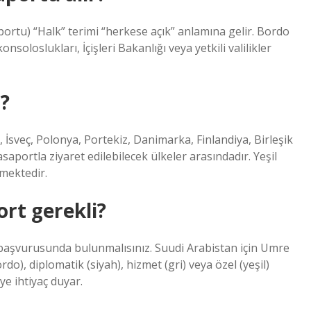
portu) “Halk” terimi “herkese açık” anlamına gelir. Bordo
oloslukları, İçişleri Bakanlığı veya yetkili valilikler
r?
, İsveç, Polonya, Portekiz, Danimarka, Finlandiya, Birleşik
saportla ziyaret edilebilecek ülkeler arasındadır. Yeşil
emektedir.
rt gerekli?
başvurusunda bulunmalısınız. Suudi Arabistan için Umre
do), diplomatik (siyah), hizmet (gri) veya özel (yeşil)
ye ihtiyaç duyar.