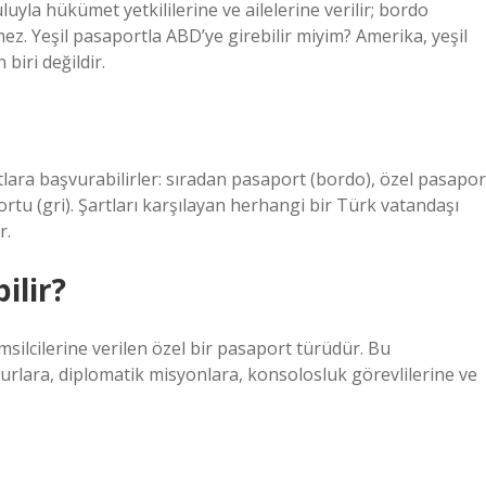
uluyla hükümet yetkililerine ve ailelerine verilir; bordo
z. Yeşil pasaportla ABD’ye girebilir miyim? Amerika, yeşil
biri değildir.
tlara başvurabilirler: sıradan pasaport (bordo), özel pasapor
ortu (gri). Şartları karşılayan herhangi bir Türk vatandaşı
r.
ilir?
msilcilerine verilen özel bir pasaport türüdür. Bu
urlara, diplomatik misyonlara, konsolosluk görevlilerine ve