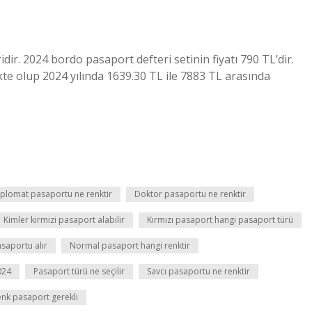
r. 2024 bordo pasaport defteri setinin fiyatı 790 TL’dir.
te olup 2024 yılında 1639.30 TL ile 7883 TL arasında
plomat pasaportu ne renktir
Doktor pasaportu ne renktir
Kimler kirmizi pasaport alabilir
Kırmızı pasaport hangi pasaport türü
saportu alır
Normal pasaport hangi renktir
024
Pasaport türü ne seçilir
Savcı pasaportu ne renktir
enk pasaport gerekli