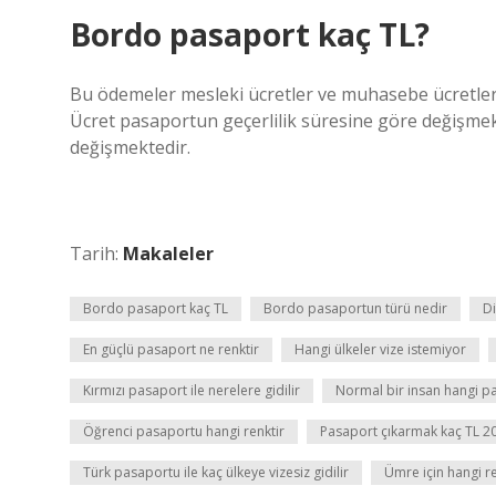
Bordo pasaport kaç TL?
Bu ödemeler mesleki ücretler ve muhasebe ücretleridi
Ücret pasaportun geçerlilik süresine göre değişmek
değişmektedir.
Tarih:
Makaleler
Bordo pasaport kaç TL
Bordo pasaportun türü nedir
Di
En güçlü pasaport ne renktir
Hangi ülkeler vize istemiyor
Kırmızı pasaport ile nerelere gidilir
Normal bir insan hangi pa
Öğrenci pasaportu hangi renktir
Pasaport çıkarmak kaç TL 2
Türk pasaportu ile kaç ülkeye vizesiz gidilir
Ümre için hangi r