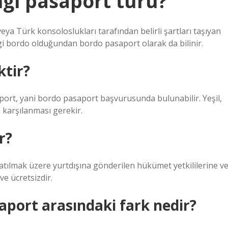
ngi pasaport türü?
r veya Türk konsoloslukları tarafından belirli şartları taşıyan
i bordo olduğundan bordo pasaport olarak da bilinir.
tir?
port, yani bordo pasaport başvurusunda bulunabilir. Yeşil,
in karşılanması gerekir.
r?
tılmak üzere yurtdışına gönderilen hükümet yetkililerine v
ve ücretsizdir.
saport arasındaki fark nedir?