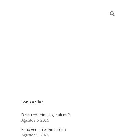
Sidebar
Son Yazılar
ilbet giriş
https://betexpergiris.casino/
betexpergir.n
Birini reddetmek günah mı ?
Ağustos 6, 2026
Kitap verilenler kimlerdir ?
Ağustos 5, 2026