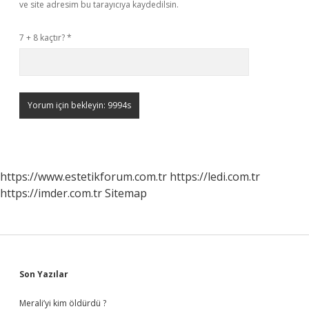
ve site adresim bu tarayıcıya kaydedilsin.
7 + 8 kaçtır?
*
https://www.estetikforum.com.tr
https://ledi.com.tr
https://imder.com.tr
Sitemap
Sidebar
Son Yazılar
Merali’yi kim öldürdü ?