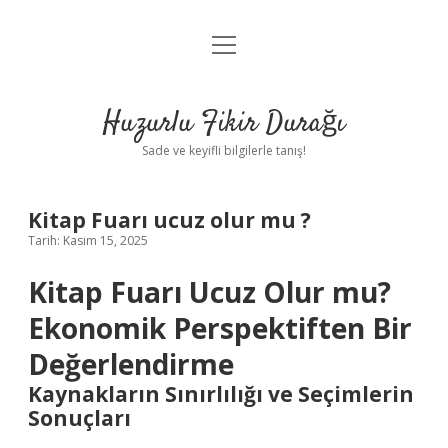
menüyü
Anasayfa
aç
Gizlilik Politikası
Huzurlu Fikir Durağı
Yasal Uyarı
Sade ve keyifli bilgilerle tanış!
Hakkımızda
Kitap Fuarı ucuz olur mu ?
Tarih: Kasım 15, 2025
Kitap Fuarı Ucuz Olur mu?
Ekonomik Perspektiften Bir
Değerlendirme
Kaynakların Sınırlılığı ve Seçimlerin
Sonuçları