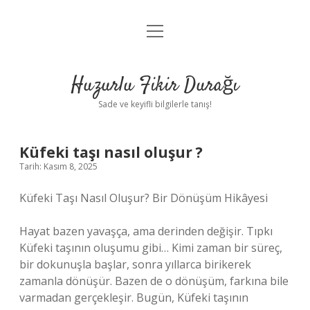
menüyü
Anasayfa
aç
Gizlilik Politikası
Huzurlu Fikir Durağı
Yasal Uyarı
Sade ve keyifli bilgilerle tanış!
Hakkımızda
Küfeki taşı nasıl oluşur ?
Tarih: Kasım 8, 2025
Küfeki Taşı Nasıl Oluşur? Bir Dönüşüm Hikâyesi
Hayat bazen yavaşça, ama derinden değişir. Tıpkı
Küfeki taşının oluşumu gibi… Kimi zaman bir süreç,
bir dokunuşla başlar, sonra yıllarca birikerek
zamanla dönüşür. Bazen de o dönüşüm, farkına bile
varmadan gerçekleşir. Bugün, Küfeki taşının