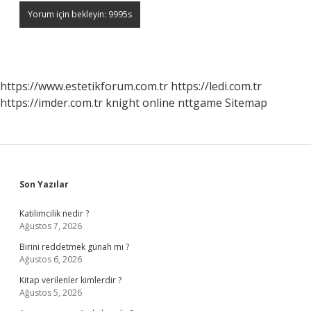
https://www.estetikforum.com.tr
https://ledi.com.tr
https://imder.com.tr
knight online
nttgame
Sitemap
Sidebar
Son Yazılar
Katilimcilik nedir ?
Ağustos 7, 2026
Birini reddetmek günah mı ?
Ağustos 6, 2026
Kitap verilenler kimlerdir ?
Ağustos 5, 2026