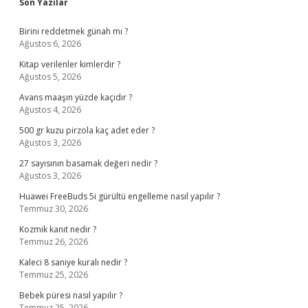
Sidebar
Son Yazılar
Birini reddetmek günah mı ?
Ağustos 6, 2026
Kitap verilenler kimlerdir ?
Ağustos 5, 2026
Avans maaşın yüzde kaçıdır ?
Ağustos 4, 2026
500 gr kuzu pirzola kaç adet eder ?
Ağustos 3, 2026
27 sayısının basamak değeri nedir ?
Ağustos 3, 2026
Huawei FreeBuds 5i gürültü engelleme nasıl yapılır ?
Temmuz 30, 2026
Kozmik kanıt nedir ?
Temmuz 26, 2026
Kaleci 8 saniye kuralı nedir ?
Temmuz 25, 2026
Bebek püresi nasıl yapılır ?
Temmuz 25, 2026