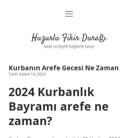
menüyü
Anasayfa
aç
Gizlilik Politikası
Huzurlu Fikir Durağı
Yasal Uyarı
Sade ve keyifli bilgilerle tanış!
Hakkımızda
Kurbanın Arefe Gecesi Ne Zaman
Tarih: Kasım 14, 2024
2024 Kurbanlık
Bayramı arefe ne
zaman?