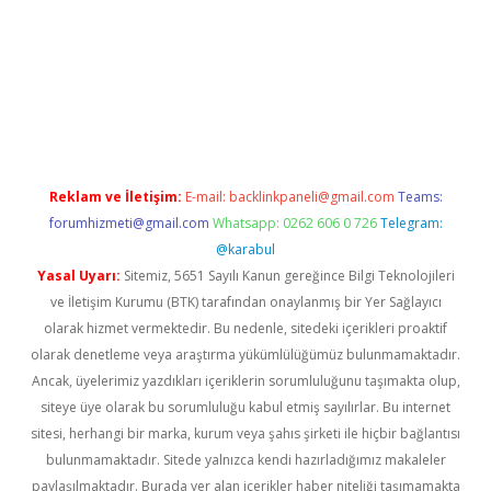
r.net
Reklam ve İletişim:
E-mail:
backlinkpaneli@gmail.com
Teams:
forumhizmeti@gmail.com
Whatsapp: 0262 606 0 726
Telegram:
@karabul
Yasal Uyarı:
Sitemiz, 5651 Sayılı Kanun gereğince Bilgi Teknolojileri
ve İletişim Kurumu (BTK) tarafından onaylanmış bir Yer Sağlayıcı
olarak hizmet vermektedir. Bu nedenle, sitedeki içerikleri proaktif
olarak denetleme veya araştırma yükümlülüğümüz bulunmamaktadır.
Ancak, üyelerimiz yazdıkları içeriklerin sorumluluğunu taşımakta olup,
siteye üye olarak bu sorumluluğu kabul etmiş sayılırlar. Bu internet
sitesi, herhangi bir marka, kurum veya şahıs şirketi ile hiçbir bağlantısı
bulunmamaktadır. Sitede yalnızca kendi hazırladığımız makaleler
paylaşılmaktadır. Burada yer alan içerikler haber niteliği taşımamakta