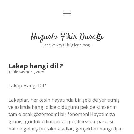
menüyü
Anasayfa
aç
Gizlilik Politikası
Huzurlu Fikir Durağı
Yasal Uyarı
Sade ve keyifli bilgilerle tanış!
Hakkımızda
Lakap hangi dil ?
Tarih: Kasım 21, 2025
Lakap Hangi Dil?
Lakaplar, herkesin hayatında bir şekilde yer etmiş
ve aslında hangi dilde olduğunu pek de kimsenin
tam olarak çözemedigi bir fenomen! Hayatımıza
girmiş, günlük dilimizin vazgeçilmez bir parçası
haline gelmiş bu takma adlar, gerçekten hangi dilin