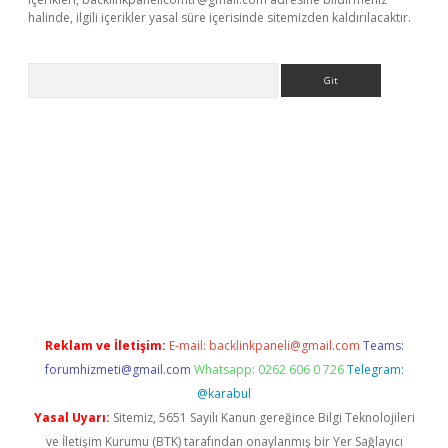
halinde, ilgili içerikler yasal süre içerisinde sitemizden kaldırılacaktır.
Arama
xpergir.net
Reklam ve İletişim:
E-mail:
backlinkpaneli@gmail.com
Teams:
forumhizmeti@gmail.com
Whatsapp: 0262 606 0 726
Telegram:
@karabul
Yasal Uyarı:
Sitemiz, 5651 Sayılı Kanun gereğince Bilgi Teknolojileri
ve İletişim Kurumu (BTK) tarafından onaylanmış bir Yer Sağlayıcı