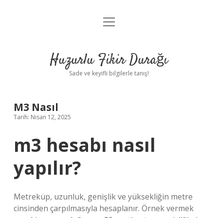
menüyü
Anasayfa
aç
Gizlilik Politikası
Huzurlu Fikir Durağı
Yasal Uyarı
Sade ve keyifli bilgilerle tanış!
Hakkımızda
M3 Nasıl
Tarih: Nisan 12, 2025
m3 hesabı nasıl
yapılır?
Metreküp, uzunluk, genişlik ve yüksekliğin metre
cinsinden çarpılmasıyla hesaplanır. Örnek vermek