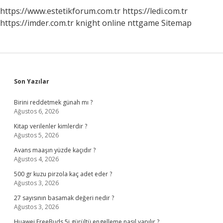
https://www.estetikforum.com.tr
https://ledi.com.tr
https://imder.com.tr
knight online
nttgame
Sitemap
Sidebar
Son Yazılar
Birini reddetmek günah mı ?
Ağustos 6, 2026
Kitap verilenler kimlerdir ?
Ağustos 5, 2026
Avans maaşın yüzde kaçıdır ?
Ağustos 4, 2026
500 gr kuzu pirzola kaç adet eder ?
Ağustos 3, 2026
27 sayısının basamak değeri nedir ?
Ağustos 3, 2026
Huawei FreeBuds 5i gürültü engelleme nasıl yapılır ?