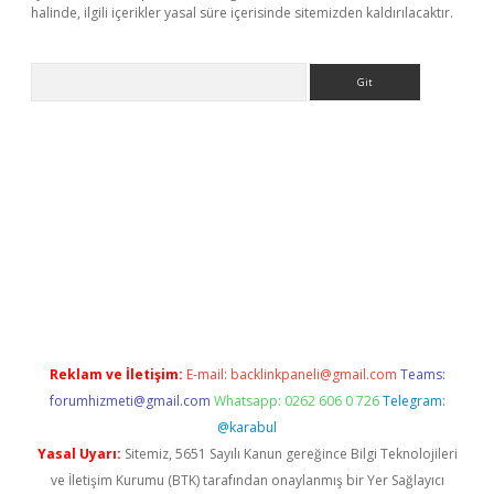
halinde, ilgili içerikler yasal süre içerisinde sitemizden kaldırılacaktır.
Arama
rgir.net
Reklam ve İletişim:
E-mail:
backlinkpaneli@gmail.com
Teams:
forumhizmeti@gmail.com
Whatsapp: 0262 606 0 726
Telegram:
@karabul
Yasal Uyarı:
Sitemiz, 5651 Sayılı Kanun gereğince Bilgi Teknolojileri
ve İletişim Kurumu (BTK) tarafından onaylanmış bir Yer Sağlayıcı