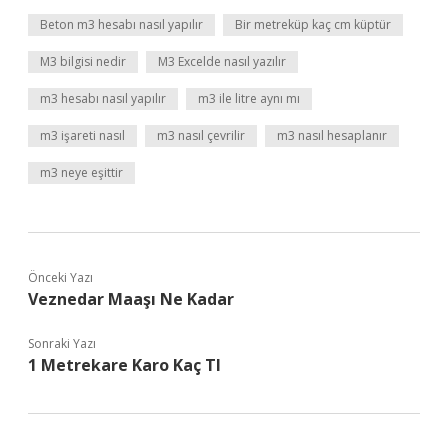
Beton m3 hesabı nasıl yapılır
Bir metreküp kaç cm küptür
M3 bilgisi nedir
M3 Excelde nasıl yazılır
m3 hesabı nasıl yapılır
m3 ile litre aynı mı
m3 işareti nasıl
m3 nasıl çevrilir
m3 nasıl hesaplanır
m3 neye eşittir
Önceki Yazı
Veznedar Maaşı Ne Kadar
Sonraki Yazı
1 Metrekare Karo Kaç Tl