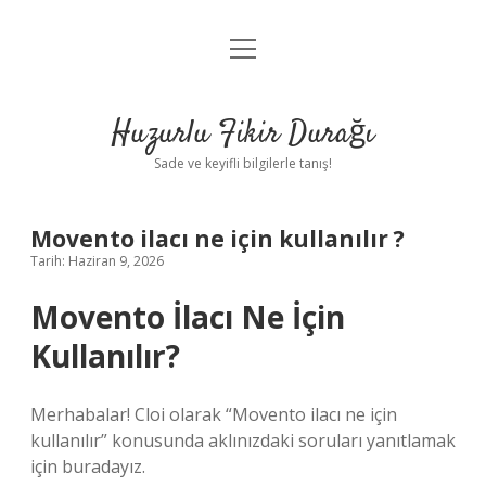
menüyü
Anasayfa
aç
Gizlilik Politikası
Huzurlu Fikir Durağı
Yasal Uyarı
Sade ve keyifli bilgilerle tanış!
Hakkımızda
Movento ilacı ne için kullanılır ?
Tarih: Haziran 9, 2026
Movento İlacı Ne İçin
Kullanılır?
Merhabalar! Cloi olarak “Movento ilacı ne için
kullanılır” konusunda aklınızdaki soruları yanıtlamak
için buradayız.