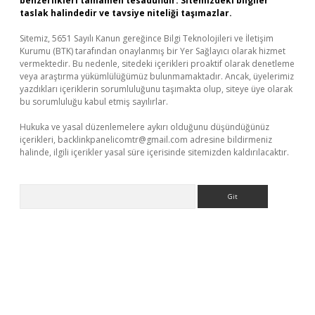
benzerlikleri tamamen tesadüfidir. Sitemizdeki bilgiler
taslak halindedir ve tavsiye niteliği taşımazlar.
Sitemiz, 5651 Sayılı Kanun gereğince Bilgi Teknolojileri ve İletişim
Kurumu (BTK) tarafından onaylanmış bir Yer Sağlayıcı olarak hizmet
vermektedir. Bu nedenle, sitedeki içerikleri proaktif olarak denetleme
veya araştırma yükümlülüğümüz bulunmamaktadır. Ancak, üyelerimiz
yazdıkları içeriklerin sorumluluğunu taşımakta olup, siteye üye olarak
bu sorumluluğu kabul etmiş sayılırlar.
Hukuka ve yasal düzenlemelere aykırı olduğunu düşündüğünüz
içerikleri,
backlinkpanelicomtr@gmail.com
adresine bildirmeniz
halinde, ilgili içerikler yasal süre içerisinde sitemizden kaldırılacaktır.
Arama
rgir.net