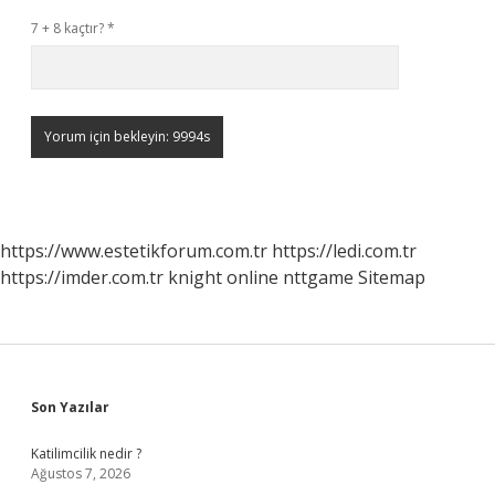
7 + 8 kaçtır?
*
https://www.estetikforum.com.tr
https://ledi.com.tr
https://imder.com.tr
knight online
nttgame
Sitemap
Sidebar
Son Yazılar
Katilimcilik nedir ?
Ağustos 7, 2026