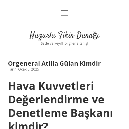
menüyü
Anasayfa
aç
Gizlilik Politikası
Huzurlu Fikir Durağı
Yasal Uyarı
Sade ve keyifli bilgilerle tanış!
Hakkımızda
Orgeneral Atilla Gülan Kimdir
Tarih: Ocak 6, 2025
Hava Kuvvetleri
Değerlendirme ve
Denetleme Başkanı
kimdir?