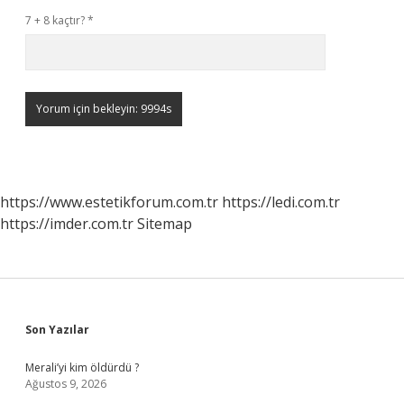
7 + 8 kaçtır?
*
https://www.estetikforum.com.tr
https://ledi.com.tr
https://imder.com.tr
Sitemap
Sidebar
Son Yazılar
Merali’yi kim öldürdü ?
Ağustos 9, 2026