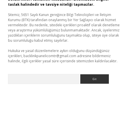
taslak halindedir ve tavsiye niteliği taşımazlar.
Sitemiz, 5651 Sayılı Kanun gereğince Bilgi Teknolojileri ve İletişim
Kurumu (BTK) tarafından onaylanmış bir Yer Sağlayıcı olarak hizmet
vermektedir. Bu nedenle, sitedeki içerikleri proaktif olarak denetleme
veya araştırma yükümlülüğümüz bulunmamaktadır. Ancak, üyelerimiz
yazdıkları içeriklerin sorumluluğunu taşımakta olup, siteye üye olarak
bu sorumluluğu kabul etmiş sayılırlar.
Hukuka ve yasal düzenlemelere aykırı olduğunu düşündüğünüz
içerikleri,
backlinkpanelicomtr@gmail.com
adresine bildirmeniz
halinde, ilgili içerikler yasal süre içerisinde sitemizden kaldırılacaktır.
Arama
ir.net