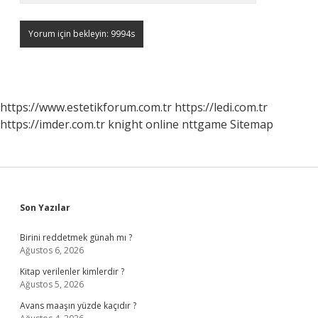
https://www.estetikforum.com.tr
https://ledi.com.tr
https://imder.com.tr
knight online
nttgame
Sitemap
Sidebar
Son Yazılar
Birini reddetmek günah mı ?
Ağustos 6, 2026
Kitap verilenler kimlerdir ?
Ağustos 5, 2026
Avans maaşın yüzde kaçıdır ?