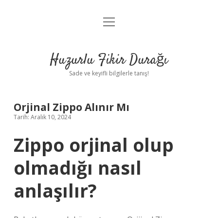
menüyü
Anasayfa
aç
Gizlilik Politikası
Huzurlu Fikir Durağı
Yasal Uyarı
Sade ve keyifli bilgilerle tanış!
Hakkımızda
Orjinal Zippo Alınır Mı
Tarih: Aralık 10, 2024
Zippo orjinal olup
olmadığı nasıl
anlaşılır?