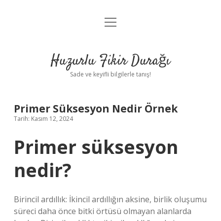
menüyü
Anasayfa
aç
Gizlilik Politikası
Huzurlu Fikir Durağı
Yasal Uyarı
Sade ve keyifli bilgilerle tanış!
Hakkımızda
Primer Süksesyon Nedir Örnek
Tarih: Kasım 12, 2024
Primer süksesyon
nedir?
Birincil ardıllık: İkincil ardıllığın aksine, birlik oluşumu
süreci daha önce bitki örtüsü olmayan alanlarda