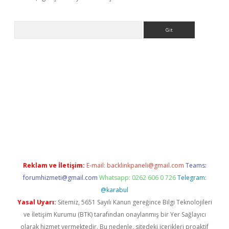
Arama
rgir.net
Reklam ve İletişim:
E-mail:
backlinkpaneli@gmail.com
Teams:
forumhizmeti@gmail.com
Whatsapp: 0262 606 0 726
Telegram:
@karabul
Yasal Uyarı:
Sitemiz, 5651 Sayılı Kanun gereğince Bilgi Teknolojileri
ve İletişim Kurumu (BTK) tarafından onaylanmış bir Yer Sağlayıcı
olarak hizmet vermektedir. Bu nedenle, sitedeki içerikleri proaktif