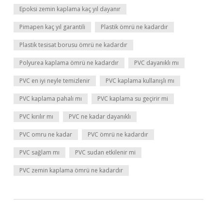
Epoksi zemin kaplama kaç yıl dayanır
Pimapen kaç yıl garantili
Plastik ömrü ne kadardır
Plastik tesisat borusu ömrü ne kadardır
Polyurea kaplama ömrü ne kadardır
PVC dayanıklı mı
PVC en iyi neyle temizlenir
PVC kaplama kullanışlı mı
PVC kaplama pahalı mı
PVC kaplama su geçirir mi
PVC kırılır mı
PVC ne kadar dayanıklı
PVC omru ne kadar
PVC ömrü ne kadardır
PVC sağlam mı
PVC sudan etkilenir mi
PVC zemin kaplama ömrü ne kadardır