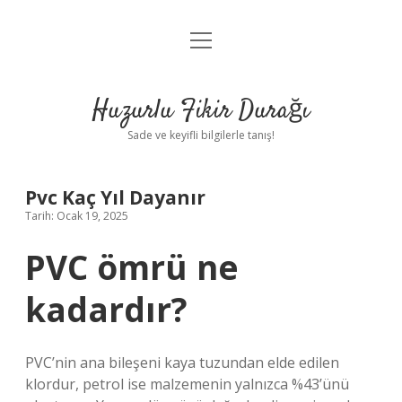
menüyü
Anasayfa
aç
Gizlilik Politikası
Huzurlu Fikir Durağı
Yasal Uyarı
Sade ve keyifli bilgilerle tanış!
Hakkımızda
Pvc Kaç Yıl Dayanır
Tarih: Ocak 19, 2025
PVC ömrü ne
kadardır?
PVC’nin ana bileşeni kaya tuzundan elde edilen
klordur, petrol ise malzemenin yalnızca %43’ünü