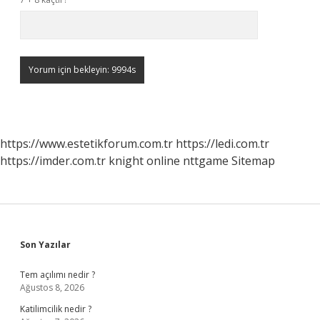
https://www.estetikforum.com.tr
https://ledi.com.tr
https://imder.com.tr
knight online
nttgame
Sitemap
Sidebar
Son Yazılar
Tem açılımı nedir ?
Ağustos 8, 2026
Katilimcilik nedir ?