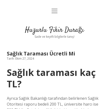
menüyü
Anasayfa
aç
Gizlilik Politikası
Huzurlu Fikir Durağı
Yasal Uyarı
Sade ve keyifli bilgilerle tanış!
Hakkımızda
Sağlık Taraması Ücretli Mi
Tarih: Ekim 27, 2024
Sağlık taraması kaç
TL?
Ayrıca Sağlık Bakanlığı tarafından belirlenen Sağlık
Otoritesi raporu bedeli 200 TL, üniversite harcı ise