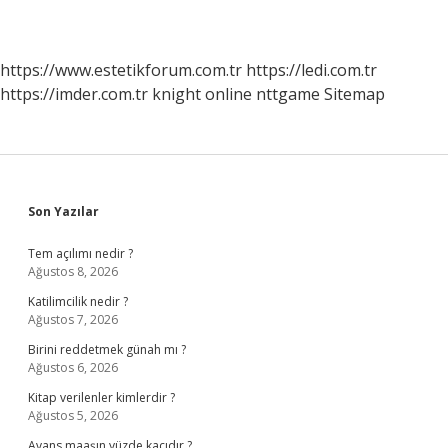
https://www.estetikforum.com.tr
https://ledi.com.tr
https://imder.com.tr
knight online
nttgame
Sitemap
Sidebar
Son Yazılar
Tem açılımı nedir ?
Ağustos 8, 2026
Katilimcilik nedir ?
Ağustos 7, 2026
Birini reddetmek günah mı ?
Ağustos 6, 2026
Kitap verilenler kimlerdir ?
Ağustos 5, 2026
Avans maaşın yüzde kaçıdır ?