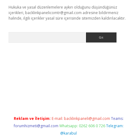
Hukuka ve yasal düzenlemelere aykırı olduğunu düşündüğünüz
içerikleri,
backlinkpanelicomtr@gmail.com
adresine bildirmeniz
halinde, ilgili içerikler yasal süre içerisinde sitemizden kaldırılacaktır.
Arama
ir.net
Reklam ve İletişim:
E-mail:
backlinkpaneli@gmail.com
Teams:
forumhizmeti@gmail.com
Whatsapp: 0262 606 0 726
Telegram:
@karabul