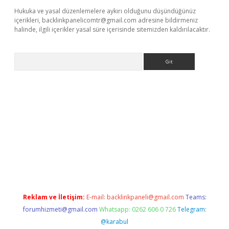
Hukuka ve yasal düzenlemelere aykırı olduğunu düşündüğünüz
içerikleri,
backlinkpanelicomtr@gmail.com
adresine bildirmeniz
halinde, ilgili içerikler yasal süre içerisinde sitemizden kaldırılacaktır.
Arama
ergir.net
Reklam ve İletişim:
E-mail:
backlinkpaneli@gmail.com
Teams:
forumhizmeti@gmail.com
Whatsapp: 0262 606 0 726
Telegram:
@karabul