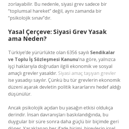
zorlayabilir. Bu nedenle, siyasi grev sadece bir
“toplumsal hareket” değil, aynı zamanda bir
“psikolojik sınav”dır.
Yasal Çerçeve: Siyasi Grev Yasak
ama Neden?
Türkiye’de yürürlükte olan 6356 sayılı
Sendikalar
ve Toplu İş Sözleşmesi Kanunu
’na göre, yalnızca
işçi haklarıyla doğrudan ilgili ekonomik ve sosyal
amaçlı grevler yasaldır.
Siyasi amaç taşıyan grevler
ise yasadışı sayılır. Çünkü bu tür grevlerin ekonomik
düzeni aşarak devletin politik kararlarını hedef aldığı
düşünülür.
Ancak psikolojik açıdan bu yasağın etkisi oldukça
derindir. İnsan davranışları baskılandığında, bu
duygular bir süre sonra daha güçlü bir biçimde geri
döner. Yasaklanan her ifade biçimi, bireylerin içsel