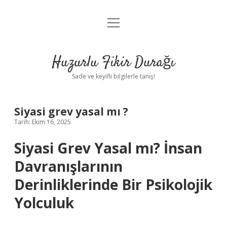
menüyü
Anasayfa
aç
Gizlilik Politikası
Huzurlu Fikir Durağı
Yasal Uyarı
Sade ve keyifli bilgilerle tanış!
Hakkımızda
Siyasi grev yasal mı ?
Tarih: Ekim 16, 2025
Siyasi Grev Yasal mı? İnsan
Davranışlarının
Derinliklerinde Bir Psikolojik
Yolculuk