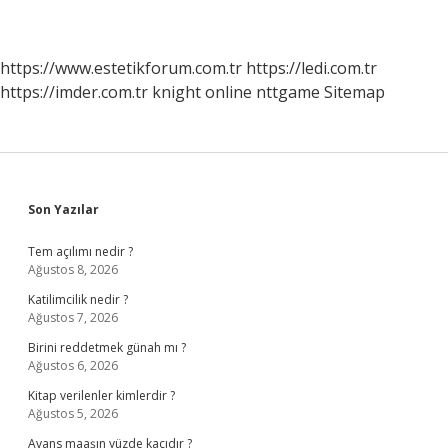
https://www.estetikforum.com.tr
https://ledi.com.tr
https://imder.com.tr
knight online
nttgame
Sitemap
Sidebar
Son Yazılar
Tem açılımı nedir ?
Ağustos 8, 2026
Katilimcilik nedir ?
Ağustos 7, 2026
Birini reddetmek günah mı ?
Ağustos 6, 2026
Kitap verilenler kimlerdir ?
Ağustos 5, 2026
Avans maaşın yüzde kaçıdır ?