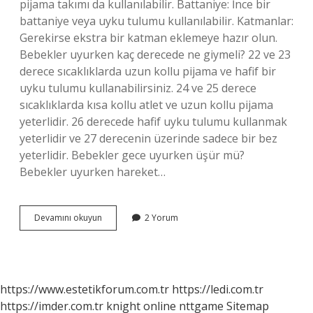
pijama takımı da kullanılabilir. Battaniye: İnce bir
battaniye veya uyku tulumu kullanılabilir. Katmanlar:
Gerekirse ekstra bir katman eklemeye hazır olun.
Bebekler uyurken kaç derecede ne giymeli? 22 ve 23
derece sıcaklıklarda uzun kollu pijama ve hafif bir
uyku tulumu kullanabilirsiniz. 24 ve 25 derece
sıcaklıklarda kısa kollu atlet ve uzun kollu pijama
yeterlidir. 26 derecede hafif uyku tulumu kullanmak
yeterlidir ve 27 derecenin üzerinde sadece bir bez
yeterlidir. Bebekler gece uyurken üşür mü?
Bebekler uyurken hareket…
20
Devamını okuyun
2 Yorum
Derecede
Bebek
Uyurken
Nasıl
Giydirilmeli
https://www.estetikforum.com.tr
https://ledi.com.tr
https://imder.com.tr
knight online
nttgame
Sitemap