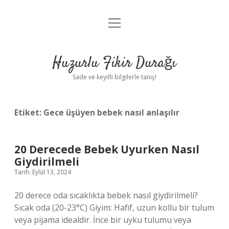
menüyü
Anasayfa
aç
Gizlilik Politikası
Huzurlu Fikir Durağı
Yasal Uyarı
Sade ve keyifli bilgilerle tanış!
Hakkımızda
Etiket:
Gece üşüyen bebek nasıl anlaşılır
20 Derecede Bebek Uyurken Nasıl
Giydirilmeli
Tarih: Eylül 13, 2024
20 derece oda sıcaklıkta bebek nasıl giydirilmeli?
Sıcak oda (20-23°C) Giyim: Hafif, uzun kollu bir tulum
veya pijama idealdir. İnce bir uyku tulumu veya