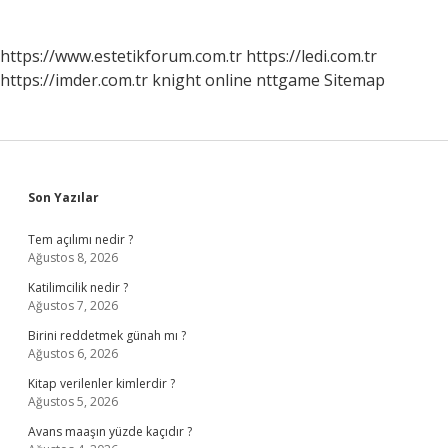
https://www.estetikforum.com.tr
https://ledi.com.tr
https://imder.com.tr
knight online
nttgame
Sitemap
Sidebar
Son Yazılar
Tem açılımı nedir ?
Ağustos 8, 2026
Katilimcilik nedir ?
Ağustos 7, 2026
Birini reddetmek günah mı ?
Ağustos 6, 2026
Kitap verilenler kimlerdir ?
Ağustos 5, 2026
Avans maaşın yüzde kaçıdır ?