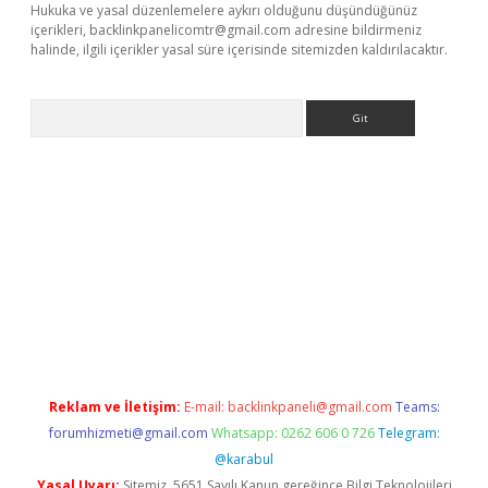
Hukuka ve yasal düzenlemelere aykırı olduğunu düşündüğünüz
içerikleri,
backlinkpanelicomtr@gmail.com
adresine bildirmeniz
halinde, ilgili içerikler yasal süre içerisinde sitemizden kaldırılacaktır.
Arama
et
Reklam ve İletişim:
E-mail:
backlinkpaneli@gmail.com
Teams:
forumhizmeti@gmail.com
Whatsapp: 0262 606 0 726
Telegram:
@karabul
Yasal Uyarı:
Sitemiz, 5651 Sayılı Kanun gereğince Bilgi Teknolojileri