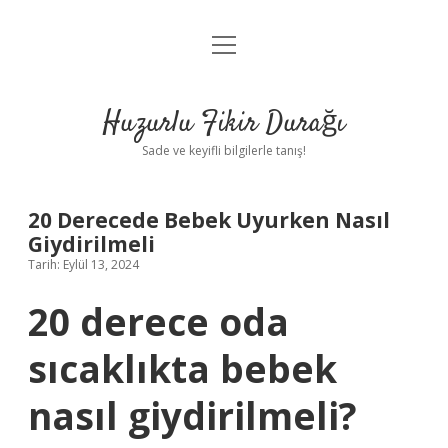
menüyü
Anasayfa
aç
Gizlilik Politikası
Huzurlu Fikir Durağı
Yasal Uyarı
Sade ve keyifli bilgilerle tanış!
Hakkımızda
20 Derecede Bebek Uyurken Nasıl
Giydirilmeli
Tarih: Eylül 13, 2024
20 derece oda
sıcaklıkta bebek
nasıl giydirilmeli?