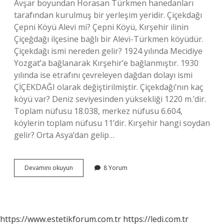
Avşar boyundan Horasan Türkmen hanedanları
tarafından kurulmuş bir yerleşim yeridir. Çiçekdağı
Çepni Köyü Alevi mi? Çepni Köyü, Kırşehir ilinin
Çiçeğdağı ilçesine bağlı bir Alevi-Türkmen köyüdür.
Çiçekdağı ismi nereden gelir? 1924 yılında Mecidiye
Yozgat’a bağlanarak Kırşehir’e bağlanmıştır. 1930
yılında ise etrafını çevreleyen dağdan dolayı ismi
ÇİÇEKDAĞI olarak değiştirilmiştir. Çiçekdağı’nın kaç
köyü var? Deniz seviyesinden yüksekliği 1220 m.’dir.
Toplam nüfusu 18.038, merkez nüfusu 6.604,
köylerin toplam nüfusu 11’dir. Kırşehir hangi soydan
gelir? Orta Asya’dan gelip…
Kırşehir
Devamını okuyun
8 Yorum
Çiçekdağı
Alevi
Mi
https://www.estetikforum.com.tr
https://ledi.com.tr