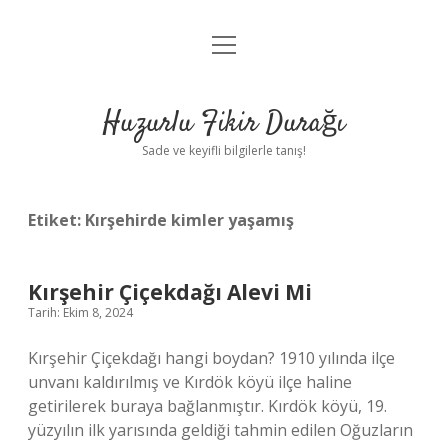
menüyü
Anasayfa
aç
Gizlilik Politikası
Huzurlu Fikir Durağı
Yasal Uyarı
Sade ve keyifli bilgilerle tanış!
Hakkımızda
Etiket:
Kırşehirde kimler yaşamış
Kırşehir Çiçekdağı Alevi Mi
Tarih: Ekim 8, 2024
Kırşehir Çiçekdağı hangi boydan? 1910 yılında ilçe
unvanı kaldırılmış ve Kırdök köyü ilçe haline
getirilerek buraya bağlanmıştır. Kırdök köyü, 19.
yüzyılın ilk yarısında geldiği tahmin edilen Oğuzların