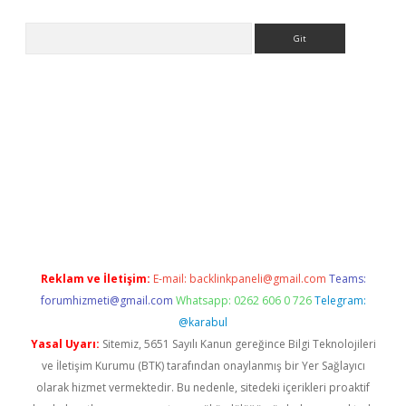
Arama
no/
betexpergir.net
Reklam ve İletişim:
E-mail:
backlinkpaneli@gmail.com
Teams:
forumhizmeti@gmail.com
Whatsapp: 0262 606 0 726
Telegram:
@karabul
Yasal Uyarı:
Sitemiz, 5651 Sayılı Kanun gereğince Bilgi Teknolojileri
ve İletişim Kurumu (BTK) tarafından onaylanmış bir Yer Sağlayıcı
olarak hizmet vermektedir. Bu nedenle, sitedeki içerikleri proaktif