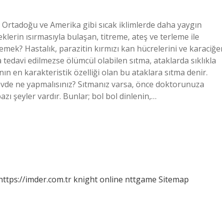
 Ortadoğu ve Amerika gibi sıcak iklimlerde daha yaygın
klerin ısırmasıyla bulaşan, titreme, ateş ve terleme ile
demek? Hastalık, parazitin kırmızı kan hücrelerini ve karaciğe
 tedavi edilmezse ölümcül olabilen sıtma, ataklarda sıklıkla
nın en karakteristik özelliği olan bu ataklara sıtma denir.
evde ne yapmalısınız? Sıtmanız varsa, önce doktorunuza
zı şeyler vardır. Bunlar; bol bol dinlenin,…
https://imder.com.tr
knight online
nttgame
Sitemap