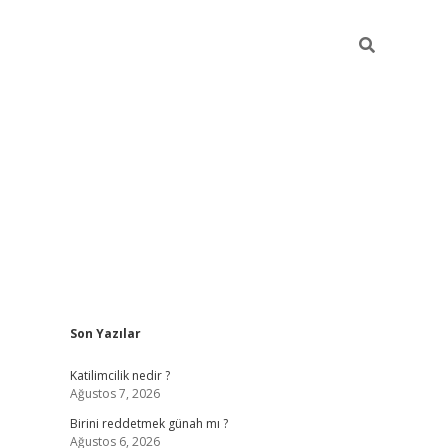
Sidebar
Son Yazılar
ilbet giriş
https://betexpergiris.casino/
betex
Katilimcilik nedir ?
Ağustos 7, 2026
Birini reddetmek günah mı ?
Ağustos 6, 2026