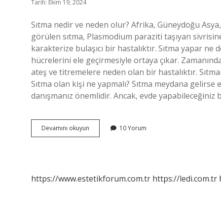
Tarih: Ekim 19, 2024
Sıtma nedir ve neden olur? Afrika, Güneydoğu Asya,
görülen sıtma, Plasmodium paraziti taşıyan sivrisine
karakterize bulaşıcı bir hastalıktır. Sıtma yapar ne 
hücrelerini ele geçirmesiyle ortaya çıkar. Zamanında
ateş ve titremelere neden olan bir hastalıktır. Sıtma
Sıtma olan kişi ne yapmalı? Sıtma meydana gelirse 
danışmanız önemlidir. Ancak, evde yapabileceğiniz ba
Sıtma
Devamını okuyun
10 Yorum
Nedir
Kısa
https://www.estetikforum.com.tr
https://ledi.com.tr