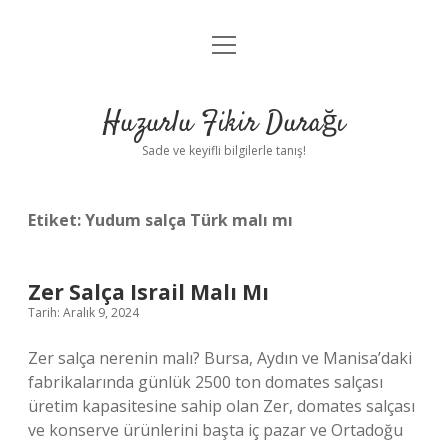
menüyü
Anasayfa
aç
Gizlilik Politikası
Huzurlu Fikir Durağı
Yasal Uyarı
Sade ve keyifli bilgilerle tanış!
Hakkımızda
Etiket:
Yudum salça Türk malı mı
Zer Salça Israil Malı Mı
Tarih: Aralık 9, 2024
Zer salça nerenin malı? Bursa, Aydın ve Manisa’daki
fabrikalarında günlük 2500 ton domates salçası
üretim kapasitesine sahip olan Zer, domates salçası
ve konserve ürünlerini başta iç pazar ve Ortadoğu