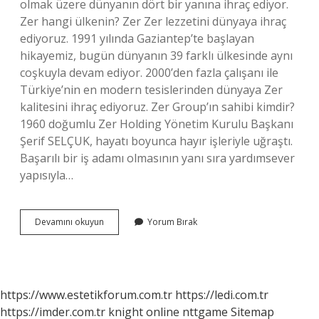
olmak üzere dünyanın dört bir yanına ihraç ediyor.
Zer hangi ülkenin? Zer Zer lezzetini dünyaya ihraç
ediyoruz. 1991 yılında Gaziantep’te başlayan
hikayemiz, bugün dünyanın 39 farklı ülkesinde aynı
coşkuyla devam ediyor. 2000’den fazla çalışanı ile
Türkiye’nin en modern tesislerinden dünyaya Zer
kalitesini ihraç ediyoruz. Zer Group’ın sahibi kimdir?
1960 doğumlu Zer Holding Yönetim Kurulu Başkanı
Şerif SELÇUK, hayatı boyunca hayır işleriyle uğraştı.
Başarılı bir iş adamı olmasının yanı sıra yardımsever
yapısıyla…
Zer
Devamını okuyun
Yorum Bırak
Salça
Israil
Malı
Mı
https://www.estetikforum.com.tr
https://ledi.com.tr
https://imder.com.tr
knight online
nttgame
Sitemap