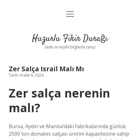
menüyü
Anasayfa
aç
Gizlilik Politikası
Huzurlu Fikir Durağı
Yasal Uyarı
Sade ve keyifli bilgilerle tanış!
Hakkımızda
Zer Salça Israil Malı Mı
Tarih: Aralık 9, 2024
Zer salça nerenin
malı?
Bursa, Aydın ve Manisa’daki fabrikalarında günlük
2500 ton domates salçası üretim kapasitesine sahip