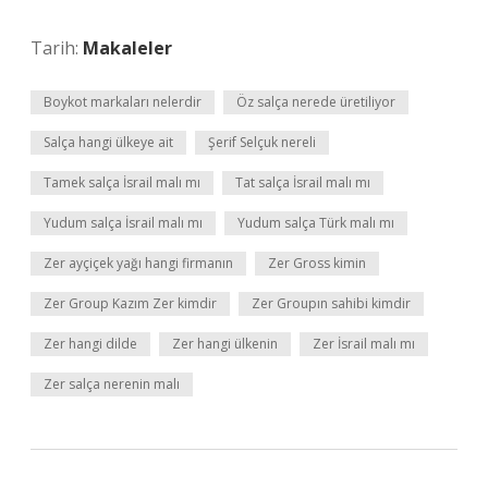
Tarih:
Makaleler
Boykot markaları nelerdir
Öz salça nerede üretiliyor
Salça hangi ülkeye ait
Şerif Selçuk nereli
Tamek salça İsrail malı mı
Tat salça İsrail malı mı
Yudum salça İsrail malı mı
Yudum salça Türk malı mı
Zer ayçiçek yağı hangi firmanın
Zer Gross kimin
Zer Group Kazım Zer kimdir
Zer Groupın sahibi kimdir
Zer hangi dilde
Zer hangi ülkenin
Zer İsrail malı mı
Zer salça nerenin malı