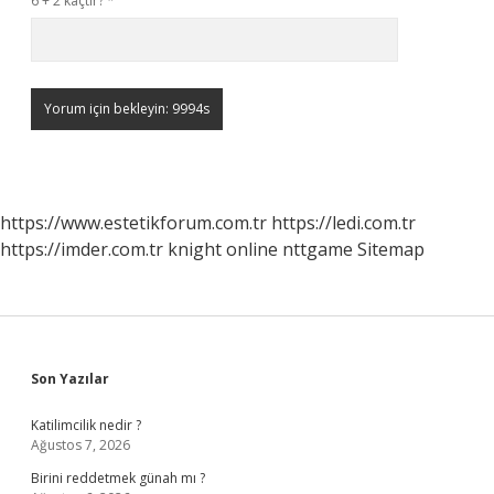
6 + 2 kaçtır?
*
https://www.estetikforum.com.tr
https://ledi.com.tr
https://imder.com.tr
knight online
nttgame
Sitemap
Sidebar
Son Yazılar
Katilimcilik nedir ?
Ağustos 7, 2026
Birini reddetmek günah mı ?