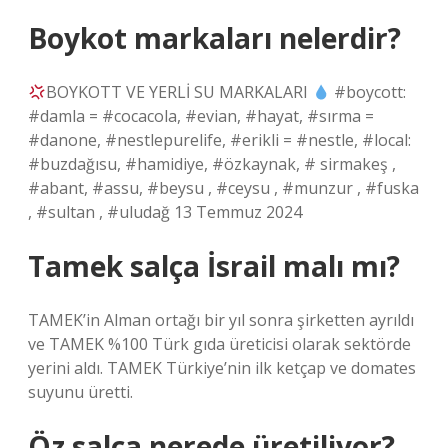
Boykot markaları nelerdir?
BOYKOTT VE YERLİ SU MARKALARI
#boycott:
#damla = #cocacola, #evian, #hayat, #sırma =
#danone, #nestlepurelife, #erikli = #nestle, #local:
#buzdağısu, #hamidiye, #özkaynak, # sirmakeş ,
#abant, #assu, #beysu , #ceysu , #munzur , #fuska
, #sultan , #uludağ 13 Temmuz 2024
Tamek salça İsrail malı mı?
TAMEK’in Alman ortağı bir yıl sonra şirketten ayrıldı
ve TAMEK %100 Türk gıda üreticisi olarak sektörde
yerini aldı. TAMEK Türkiye’nin ilk ketçap ve domates
suyunu üretti.
Öz salça nerede üretiliyor?