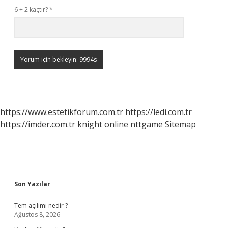
6 + 2 kaçtır?
*
https://www.estetikforum.com.tr
https://ledi.com.tr
https://imder.com.tr
knight online
nttgame
Sitemap
Sidebar
Son Yazılar
Tem açılımı nedir ?
Ağustos 8, 2026