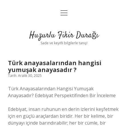
menüyü
Anasayfa
aç
Gizlilik Politikası
Huzurlu Fikir Durağı
Yasal Uyarı
Sade ve keyifli bilgilerle tanış!
Hakkımızda
Türk anayasalarından hangisi
yumuşak anayasadır ?
Tarih: Aralık 30, 2025
Türk Anayasalarından Hangisi Yumuşak
Anayasadır? Edebiyat Perspektifinden Bir İnceleme
Edebiyat, insan ruhunun en derin izlerini keşfetmek
için en güçlü araçlardan biridir. Her bir kelime, bir
dünyayı içinde barındırabilir; her bir cümle, bir