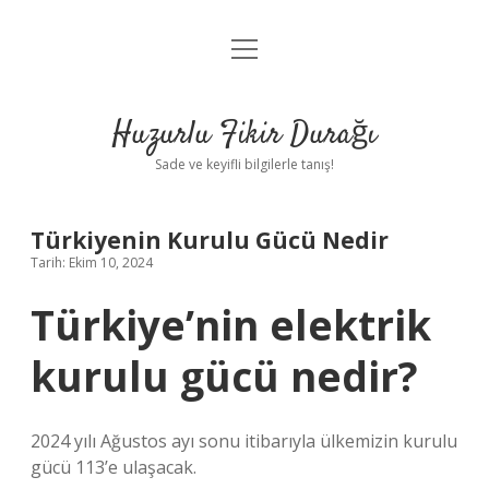
menüyü
Anasayfa
aç
Gizlilik Politikası
Huzurlu Fikir Durağı
Yasal Uyarı
Sade ve keyifli bilgilerle tanış!
Hakkımızda
Türkiyenin Kurulu Gücü Nedir
Tarih: Ekim 10, 2024
Türkiye’nin elektrik
kurulu gücü nedir?
2024 yılı Ağustos ayı sonu itibarıyla ülkemizin kurulu
gücü 113’e ulaşacak.