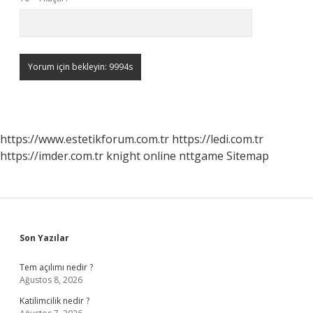
https://www.estetikforum.com.tr
https://ledi.com.tr
https://imder.com.tr
knight online
nttgame
Sitemap
Sidebar
Son Yazılar
Tem açılımı nedir ?
Ağustos 8, 2026
Katilimcilik nedir ?