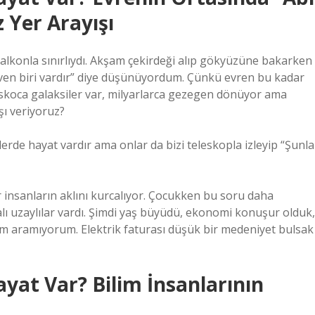
 Yer Arayışı
balkonla sınırlıydı. Akşam çekirdeği alıp gökyüzüne bakarken
söven biri vardır” diye düşünüyordum. Çünkü evren bu kadar
oskoca galaksiler var, milyarlarca gezegen dönüyor ama
şı veriyoruz?
e hayat vardır ama onlar da bizi teleskopla izleyip “Şunla
 insanların aklını kurcalıyor. Çocukken bu soru daha
alı uzaylılar vardı. Şimdi yaş büyüdü, ekonomi konuşur olduk,
şam aramıyorum. Elektrik faturası düşük bir medeniyet bulsak
at Var? Bilim İnsanlarının