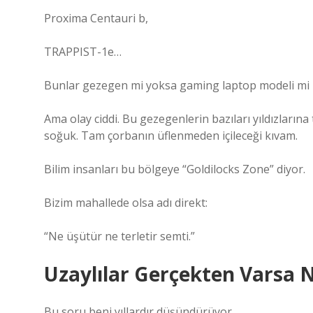
Proxima Centauri b,
TRAPPIST-1e…
Bunlar gezegen mi yoksa gaming laptop modeli mi be
Ama olay ciddi. Bu gezegenlerin bazıları yıldızları
soğuk. Tam çorbanın üflenmeden içileceği kıvam.
Bilim insanları bu bölgeye “Goldilocks Zone” diyor.
Bizim mahallede olsa adı direkt:
“Ne üşütür ne terletir semti.”
Uzaylılar Gerçekten Varsa 
Bu soru beni yıllardır düşündürüyor.