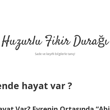
Huzurlu Fikir Durağı
Sade ve keyifli bilgilerle tanış!
nde hayat var ?
yat Var? Evrenin Ortasında “Abi