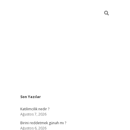
Sidebar
Son Yazılar
ilbet giriş
https://betexpergiris.casino/
betexpergir.n
Katilimcilik nedir ?
Ağustos 7, 2026
Birini reddetmek günah mı ?
Ağustos 6, 2026