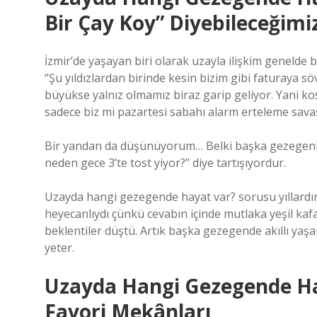
Bir Çay Koy” Diyebileceğimiz
İzmir’de yaşayan biri olarak uzayla ilişkim genelde 
“Şu yıldızlardan birinde kesin bizim gibi faturaya 
büyükse yalnız olmamız biraz garip geliyor. Yani k
sadece biz mi pazartesi sabahı alarm erteleme sava
Bir yandan da düşünüyorum… Belki başka gezegenlerd
neden gece 3’te tost yiyor?” diye tartışıyordur.
Uzayda hangi gezegende hayat var? sorusu yıllardır
heyecanlıydı çünkü cevabın içinde mutlaka yeşil kaf
beklentiler düştü. Artık başka gezegende akıllı ya
yeter.
Uzayda Hangi Gezegende Hay
Favori Mekânları