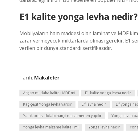
daha az eğilimlidir. Bu nedenle en popüler MDF mode
E1 kalite yonga levha nedir?
Mobilyaların ham maddesi olan laminat ve MDF kimyas
zarar vermeyecek miktarlarda olması gerekir. E1 se
verilen bir dünya standardı sertifikasıdır.
Tarih:
Makaleler
Ahşap mı daha kaliteli MDF mi
E1 kalite yonga levha nedir
Kaç çeşit Yonga levha vardır
Lif levha nedir
Lif yonga ne
Yatak odası dolabı hangi malzemeden yapılır
Yonga levha ba
Yonga levha malzeme kaliteli mi
Yonga levha nedir
Yong