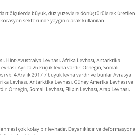
andart ölçülerde büyük, düz yüzeylere dönüştürülerek üretilen
dekorasyon sektöründe yaygın olarak kullanılan
sı, Hint-Avustralya Levhası, Afrika Levhası, Antarktika
vhası. Ayrıca 26 küçük levha vardır. Örneğin, Somali
ası vb. 4 Aralık 2017 7 büyük levha vardır ve bunlar Avrasya
Afrika Levhası, Antarktika Levhası, Güney Amerika Levhası ve
ır. Örneğin, Somali Levhası, Filipin Levhası, Arap Levhası,
işlenmesi çok kolay bir levhadır. Dayanıklıdır ve deformasyon