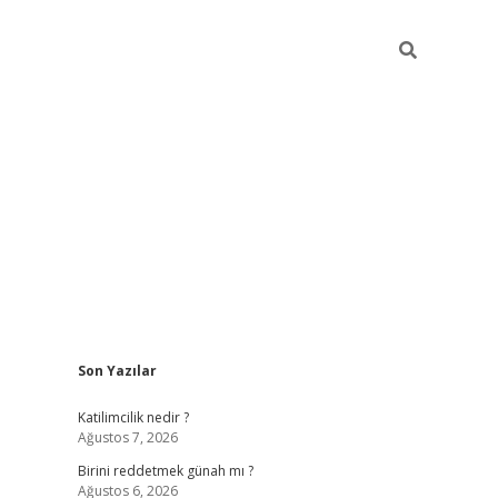
Sidebar
Son Yazılar
ilbet giriş
https://betexpergiris.casino/
betexpergir.n
Katilimcilik nedir ?
Ağustos 7, 2026
Birini reddetmek günah mı ?
Ağustos 6, 2026