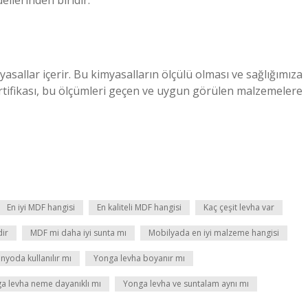
llerinden biridir.
allar içerir. Bu kimyasalların ölçülü olması ve sağlığımıza
rtifikası, bu ölçümleri geçen ve uygun görülen malzemelere
En iyi MDF hangisi
En kaliteli MDF hangisi
Kaç çeşit levha var
dir
MDF mi daha iyi sunta mı
Mobilyada en iyi malzeme hangisi
nyoda kullanılır mı
Yonga levha boyanır mı
a levha neme dayanıklı mı
Yonga levha ve suntalam aynı mı