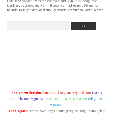
Hukuka ve yasal düzenlemelere aykırı olduğunu düşündüğünüz
içerikleri,
backlinkpanelicomtr@gmail.com
adresine bildirmeniz
halinde, ilgili içerikler yasal süre içerisinde sitemizden kaldırılacaktır.
Arama
rgir.net
Reklam ve İletişim:
E-mail:
backlinkpaneli@gmail.com
Teams:
forumhizmeti@gmail.com
Whatsapp: 0262 606 0 726
Telegram:
@karabul
Yasal Uyarı:
Sitemiz, 5651 Sayılı Kanun gereğince Bilgi Teknolojileri