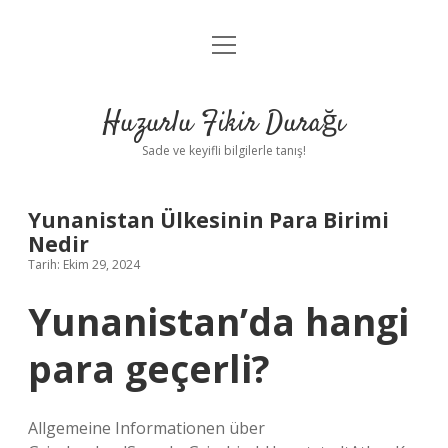
menüyü
Anasayfa
aç
Gizlilik Politikası
Huzurlu Fikir Durağı
Yasal Uyarı
Sade ve keyifli bilgilerle tanış!
Hakkımızda
Yunanistan Ülkesinin Para Birimi
Nedir
Tarih: Ekim 29, 2024
Yunanistan’da hangi
para geçerli?
Allgemeine Informationen über