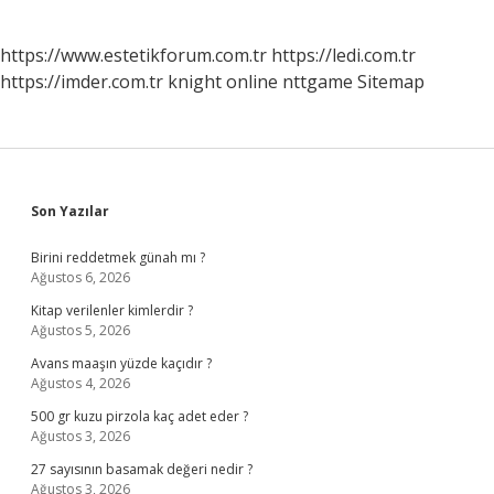
https://www.estetikforum.com.tr
https://ledi.com.tr
https://imder.com.tr
knight online
nttgame
Sitemap
Sidebar
Son Yazılar
Birini reddetmek günah mı ?
Ağustos 6, 2026
Kitap verilenler kimlerdir ?
Ağustos 5, 2026
Avans maaşın yüzde kaçıdır ?
Ağustos 4, 2026
500 gr kuzu pirzola kaç adet eder ?
Ağustos 3, 2026
27 sayısının basamak değeri nedir ?
Ağustos 3, 2026