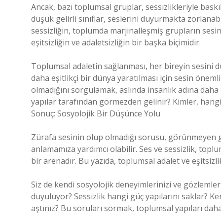
Ancak, bazı toplumsal gruplar, sessizlikleriyle baskıl
düşük gelirli sınıflar, seslerini duyurmakta zorlanab
sessizliğin, toplumda marjinalleşmiş grupların sesin
eşitsizliğin ve adaletsizliğin bir başka biçimidir.
Toplumsal adaletin sağlanması, her bireyin sesini du
daha eşitlikçi bir dünya yaratılması için sesin öneml
olmadığını sorgulamak, aslında insanlık adına daha 
yapılar tarafından görmezden gelinir? Kimler, hang
Sonuç: Sosyolojik Bir Düşünce Yolu
Zürafa sesinin olup olmadığı sorusu, görünmeyen güç 
anlamamıza yardımcı olabilir. Ses ve sessizlik, toplums
bir arenadır. Bu yazıda, toplumsal adalet ve eşitsizl
Siz de kendi sosyolojik deneyimlerinizi ve gözlemler
duyuluyor? Sessizlik hangi güç yapılarını saklar? K
aştınız? Bu soruları sormak, toplumsal yapıları da