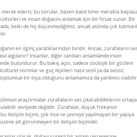
ı merak ederiz; bu sorular, bazen basit birer merakla başlas
ltürleri ve insan doğasını anlamak için bir fırsat sunar. Bir
ada, belki de hiç düşünmediğimiz, ancak aslında çok katmanl
ir.
ğanın en ilginç yaratıklarından biridir. Ancak, zürafaların se
l algılanır? İnsanlar, diğer canlıları anlamlandırırken
önünde bulundurur. Bu bakış açısı, sadece zoolojik bir gözlem
ültürel normlar ve güç ilişkileri nasıl sesli ya da sessiz
 toplumsal bir inşa olduğunu anlamamıza da yardımcı olabilir
ilimsel araştırmalar zürafaların ses çıkarabildiklerini ortaya
labilir seviyede değildir. Zürafalar, düşük frekanslı
k bu iletişim biçimi, çok ince ve çevreye yayılmayan bir yapıya
 düzene ait görünmeyen bir iletişim biçimidir.
İnsanlar olarak, doğayı sürekli bir anlam çerçevesine