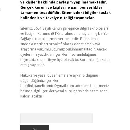
ve kişiler hakkında paylaşım yapılmamaktadır.
Gerçek kurum ve kişiler ile isim benzerlikleri
a
tamamen tesadüfidir. Sitemizdeki bilgiler taslak
halindedir ve tavsiye niteliği taşımazlar.
Sitemiz, 5651 Sayılı Kanun gereğince Bilgi Teknolojileri
ve İletişim Kurumu (BTK) tarafından onaylanmış bir Yer
Sağlayıcı olarak hizmet vermektedir. Bu nedenle,
sitedeki içerikleri proaktif olarak denetleme veya
araştırma yükümlülüğümüz bulunmamaktadır. Ancak,
üyelerimiz yazdıkları içeriklerin sorumluluğunu
taşımakta olup, siteye üye olarak bu sorumluluğu kabul
etmiş sayılırlar.
Hukuka ve yasal düzenlemelere aykırı olduğunu
düşündüğünüz içerikleri,
backlinkpanelicomtr@gmail.com
adresine bildirmeniz
halinde, ilgili içerikler yasal süre içerisinde sitemizden
kaldırılacaktır.
Arama