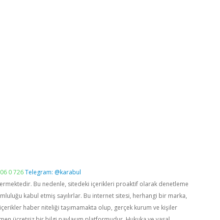
06 0 726
Telegram: @karabul
vermektedir. Bu nedenle, sitedeki içerikleri proaktif olarak denetleme
luğu kabul etmiş sayılırlar. Bu internet sitesi, herhangi bir marka,
içerikler haber niteliği taşımamakta olup, gerçek kurum ve kişiler
men ücretsiz bir bilgi paylaşım platformudur. Hukuka ve yasal