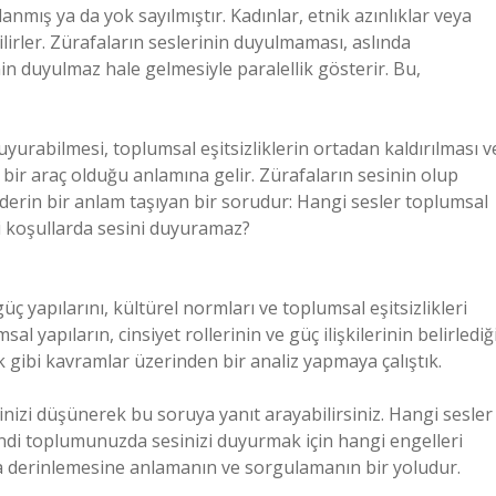
anmış ya da yok sayılmıştır. Kadınlar, etnik azınlıklar veya
ilirler. Zürafaların seslerinin duyulmaması, aslında
in duyulmaz hale gelmesiyle paralellik gösterir. Bu,
yurabilmesi, toplumsal eşitsizliklerin ortadan kaldırılması v
i bir araç olduğu anlamına gelir. Zürafaların sesinin olup
derin bir anlam taşıyan bir sorudur: Hangi sesler toplumsal
i koşullarda sesini duyuramaz?
yapılarını, kültürel normları ve toplumsal eşitsizlikleri
al yapıların, cinsiyet rollerinin ve güç ilişkilerinin belirlediğ
ik gibi kavramlar üzerinden bir analiz yapmaya çalıştık.
inizi düşünerek bu soruya yanıt arayabilirsiniz. Hangi sesler
endi toplumunuzda sesinizi duyurmak için hangi engelleri
ha derinlemesine anlamanın ve sorgulamanın bir yoludur.