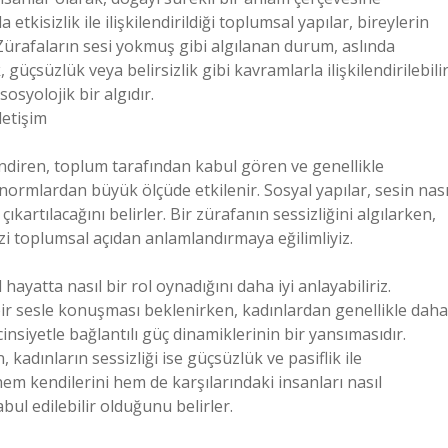
etkisizlik ile ilişkilendirildiği toplumsal yapılar, bireylerin
r. Zürafaların sesi yokmuş gibi algılanan durum, aslında
çsüzlük veya belirsizlik gibi kavramlarla ilişkilendirilebilir
osyolojik bir algıdır.
letişim
endiren, toplum tarafından kabul gören ve genellikle
bu normlardan büyük ölçüde etkilenir. Sosyal yapılar, sesin nası
kartılacağını belirler. Bir zürafanın sessizliğini algılarken,
izi toplumsal açıdan anlamlandırmaya eğilimliyiz.
yatta nasıl bir rol oynadığını daha iyi anlayabiliriz.
ir sesle konuşması beklenirken, kadınlardan genellikle daha
cinsiyetle bağlantılı güç dinamiklerinin bir yansımasıdır.
n, kadınların sessizliği ise güçsüzlük ve pasiflik ile
 hem kendilerini hem de karşılarındaki insanları nasıl
bul edilebilir olduğunu belirler.