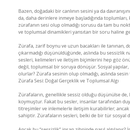
Bazen, doğadaki bir canlının sesini ya da davranışın
da, daha derinlere inmeye başladığında toplumları, kü
zürafanın sesi olup olmadığı sorusu da tam bu nokt
ve toplumsal dinamikleri yansıtan bir soru haline gel
Zürafa, zarif boynu ve uzun bacakları ile tanınan, do
çıkarmadığı düşünüldüğünde, aslında bu sessizlik nası
sesleri, kelimeleri ve iletişim biçimlerini hep göz 
değil, toplumsal bir soruya dönüşür. Sosyal yapılar, k
olurlar? Zürafa sesinin olup olmadığı, aslında sesin
Zürafa Sesi: Doğal Gerçeklik ve Toplumsal Algı
Zürafaların, genellikle sessiz olduğu düşünülse de, b
koymuştur. Fakat bu sesler, insanlar tarafından duyu
titreşimler ve inlemelerle iletişim kurabilirler; anca
sahiptir. Zürafaların sesleri, belki de bir tür sosyal
Ancak bu “sessizlik” insan zihninde nasıl algılanır? 