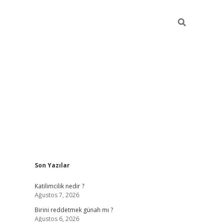
Sidebar
Son Yazılar
ilbet giriş
https://betexpergiris.casino/
betexpergi
Katilimcilik nedir ?
Ağustos 7, 2026
Birini reddetmek günah mı ?
Ağustos 6, 2026