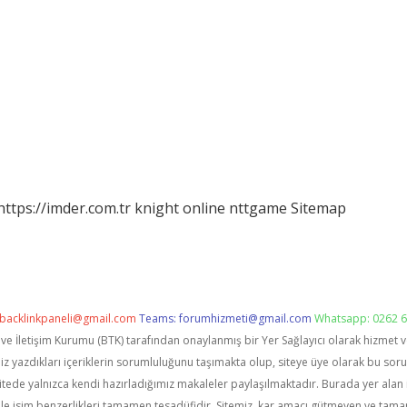
https://imder.com.tr
knight online
nttgame
Sitemap
backlinkpaneli@gmail.com
Teams:
forumhizmeti@gmail.com
Whatsapp: 0262 6
i ve İletişim Kurumu (BTK) tarafından onaylanmış bir Yer Sağlayıcı olarak hizmet 
zdıkları içeriklerin sorumluluğunu taşımakta olup, siteye üye olarak bu sorumlu
itede yalnızca kendi hazırladığımız makaleler paylaşılmaktadır. Burada yer alan 
le isim benzerlikleri tamamen tesadüfidir. Sitemiz, kar amacı gütmeyen ve tama