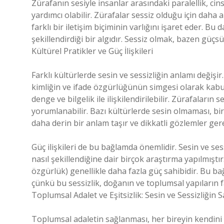
Zürafanın sesiyle insanlar arasındaki paralellik, ci
yardımcı olabilir. Zürafalar sessiz olduğu için daha 
farklı bir iletişim biçiminin varlığını işaret eder. Bu 
şekillendirdiği bir algıdır. Sessiz olmak, bazen güçsüzl
Kültürel Pratikler ve Güç İlişkileri
Farklı kültürlerde sesin ve sessizliğin anlamı değişi
kimliğin ve ifade özgürlüğünün simgesi olarak kabul e
denge ve bilgelik ile ilişkilendirilebilir. Zürafaların
yorumlanabilir. Bazı kültürlerde sesin olmaması, bir 
daha derin bir anlam taşır ve dikkatli gözlemler gere
Güç ilişkileri de bu bağlamda önemlidir. Sesin ve sess
nasıl şekillendiğine dair birçok araştırma yapılmıştı
özgürlük) genellikle daha fazla güç sahibidir. Bu bağl
çünkü bu sessizlik, doğanın ve toplumsal yapıların far
Toplumsal Adalet ve Eşitsizlik: Sesin ve Sessizliğin 
Toplumsal adaletin sağlanması, her bireyin kendin