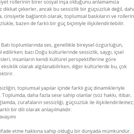
nsiyet rollerinin birer sosyal inşa olduğunu anlamamıza
az dikkat çekerler, ancak bu sessizlik bir güçsüzlük değil, dah
da, cinsiyetle bağlantılı olarak, toplumsal baskıların ve rollerin
ükle, bazen de farklı bir güç biçimiyle ilişkilendirilebilir.
r. Batı toplumlarında ses, genellikle bireysel özgürlüğün,
dilirken; bazı Doğu kültürlerinde sessizlik, saygı, içsel
 sesleri, insanların kendi kültürel perspektiflerine göre
eksiklik olarak algılanabilirken, diğer kültürlerde bu, çok
ktirir.
izliğin, toplumsal yapılar içinde farklı güç dinamikleriyle
r. Toplumda, daha fazla sese sahip olanlar (söz hakkı, itibar,
amda, zürafaların sessizliği, güçsüzlük ile ilişkilendirilemez;
klı bir dili olarak anlaşılmalıdır.
Savaşımı
i ifade etme hakkına sahip olduğu bir dünyada mümkündür.