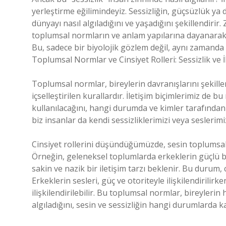
yerleştirme eğilimindeyiz. Sessizliğin, güçsüzlük ya da 
dünyayı nasıl algıladığını ve yaşadığını şekillendiri
toplumsal normların ve anlam yapılarına dayanarak, gü
Bu, sadece bir biyolojik gözlem değil, aynı zamanda s
Toplumsal Normlar ve Cinsiyet Rolleri: Sessizlik ve İ
Toplumsal normlar, bireylerin davranışlarını şekill
içselleştirilen kurallardır. İletişim biçimlerimiz de 
kullanılacağını, hangi durumda ve kimler tarafından çı
biz insanlar da kendi sessizliklerimizi veya seslerim
Cinsiyet rollerini düşündüğümüzde, sesin toplumsal ha
Örneğin, geleneksel toplumlarda erkeklerin güçlü b
sakin ve nazik bir iletişim tarzı beklenir. Bu durum, 
Erkeklerin sesleri, güç ve otoriteyle ilişkilendirilirke
ilişkilendirilebilir. Bu toplumsal normlar, bireylerin
algıladığını, sesin ve sessizliğin hangi durumlarda ka