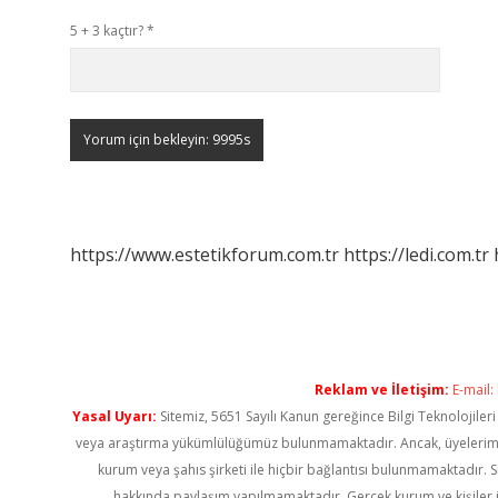
5 + 3 kaçtır?
*
https://www.estetikforum.com.tr
https://ledi.com.tr
Reklam ve İletişim:
E-mail:
Yasal Uyarı:
Sitemiz, 5651 Sayılı Kanun gereğince Bilgi Teknolojiler
veya araştırma yükümlülüğümüz bulunmamaktadır. Ancak, üyelerimiz ya
kurum veya şahıs şirketi ile hiçbir bağlantısı bulunmamaktadır. S
hakkında paylaşım yapılmamaktadır. Gerçek kurum ve kişiler i