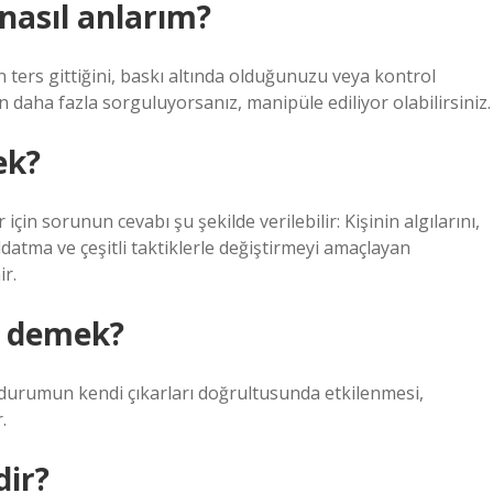
 nasıl anlarım?
in ters gittiğini, baskı altında olduğunuzu veya kontrol
n daha fazla sorguluyorsanız, manipüle ediliyor olabilirsiniz.
ek?
in sorunun cevabı şu şekilde verilebilir: Kişinin algılarını,
aldatma ve çeşitli taktiklerle değiştirmeyi amaçlayan
r.
e demek?
 durumun kendi çıkarları doğrultusunda etkilenmesi,
.
dir?