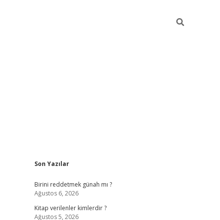
Sidebar
Son Yazılar
ilbet giriş
https://betexpergiris.casino/
betexpergir.
Birini reddetmek günah mı ?
Ağustos 6, 2026
Kitap verilenler kimlerdir ?
Ağustos 5, 2026