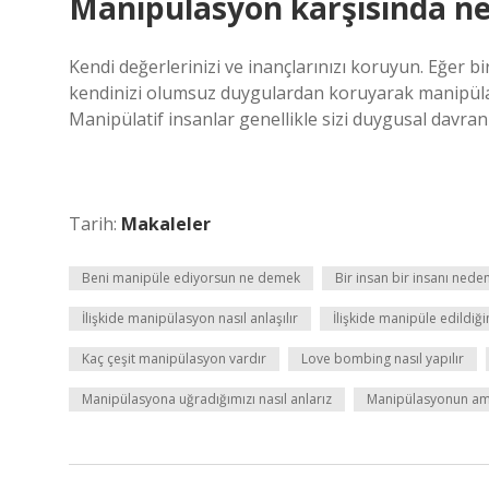
Manipülasyon karşısında n
Kendi değerlerinizi ve inançlarınızı koruyun. Eğer bir
kendinizi olumsuz duygulardan koruyarak manipülasy
Manipülatif insanlar genellikle sizi duygusal davran
Tarih:
Makaleler
Beni manipüle ediyorsun ne demek
Bir insan bir insanı ned
İlişkide manipülasyon nasıl anlaşılır
İlişkide manipüle edildiği
Kaç çeşit manipülasyon vardır
Love bombing nasıl yapılır
Manipülasyona uğradığımızı nasıl anlarız
Manipülasyonun am