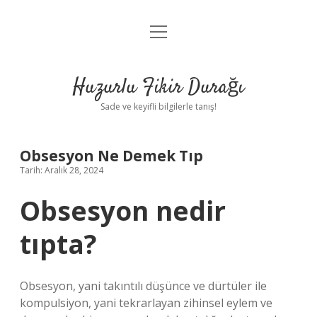
menüyü
Anasayfa
aç
Gizlilik Politikası
Huzurlu Fikir Durağı
Yasal Uyarı
Sade ve keyifli bilgilerle tanış!
Hakkımızda
Obsesyon Ne Demek Tıp
Tarih: Aralık 28, 2024
Obsesyon nedir
tıpta?
Obsesyon, yani takıntılı düşünce ve dürtüler ile
kompulsiyon, yani tekrarlayan zihinsel eylem ve