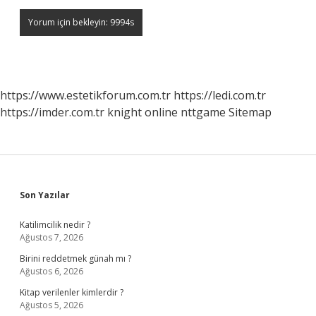
https://www.estetikforum.com.tr
https://ledi.com.tr
https://imder.com.tr
knight online
nttgame
Sitemap
Sidebar
Son Yazılar
Katilimcilik nedir ?
Ağustos 7, 2026
Birini reddetmek günah mı ?
Ağustos 6, 2026
Kitap verilenler kimlerdir ?
Ağustos 5, 2026